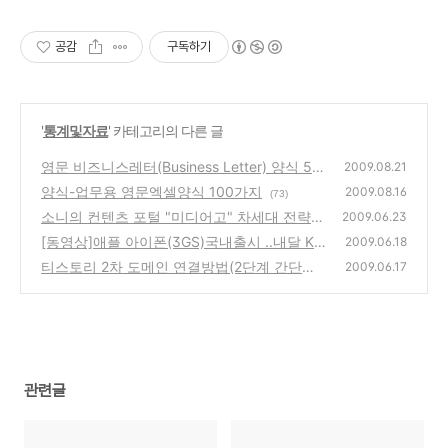
공감
구독하기
'
통계및자료
' 카테고리의 다른 글
영문 비즈니스레터(Business Letter) 양식 50
2009.08.21
가지
양식-업무용 영문엑셀양식 100가지
(1)
2009.08.16
(73)
소니의 컨텐츠 포털 "미디어고" 차세대 전략
2009.06.23
발표를 보며
[동영상]애플 아이폰(3GS)국내출시 ..내달 KT
(0)
2009.06.18
에서 독점 공급한다내(지름신이 강림...)
티스토리 2차 도메인 연결방법(2단계 간단변
(3)
2009.06.17
경)
(2)
관련글