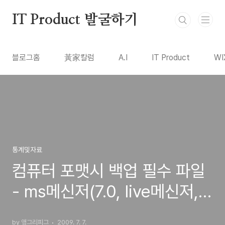
본문 바로가기
IT Product 발굴하기
블로그홈
黃家칼럼
A.I
IT Product
WI
통계및자료
컴퓨터 포맷시 백업 필수 파일
- ms메신저(7.0, live메신저,
8.1),엑티브싱크
by 앵그리피그
2009. 7. 7.