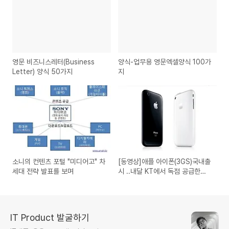
영문 비즈니스레터(Business
양식-업무용 영문엑셀양식 100가
Letter) 양식 50가지
지
소니의 컨텐츠 포털 "미디어고" 차
[동영상]애플 아이폰(3GS)국내출
세대 전략 발표를 보며
시 ..내달 KT에서 독점 공급한다
내(지름신이 강림...)
IT Product 발굴하기