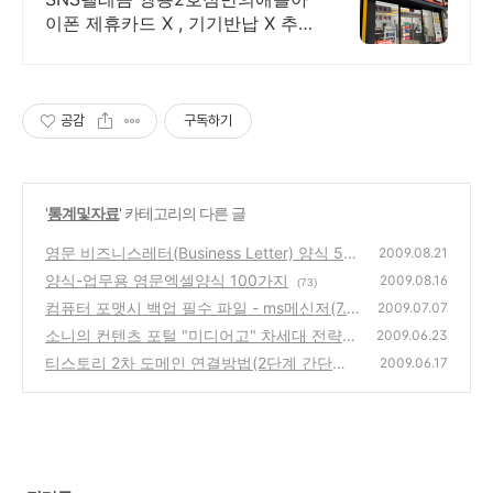
이폰 제휴카드 X , 기기반납 X 추가
할인 약속 휴대폰 가격 지금바로
상담받아보세요
공감
구독하기
'
통계및자료
' 카테고리의 다른 글
영문 비즈니스레터(Business Letter) 양식 50
2009.08.21
가지
양식-업무용 영문엑셀양식 100가지
(1)
2009.08.16
(73)
컴퓨터 포맷시 백업 필수 파일 - ms메신저(7.
2009.07.07
0, live메신저, 8.1),엑티브싱크
소니의 컨텐츠 포털 "미디어고" 차세대 전략
(0)
2009.06.23
발표를 보며
티스토리 2차 도메인 연결방법(2단계 간단변
(0)
2009.06.17
경)
(2)