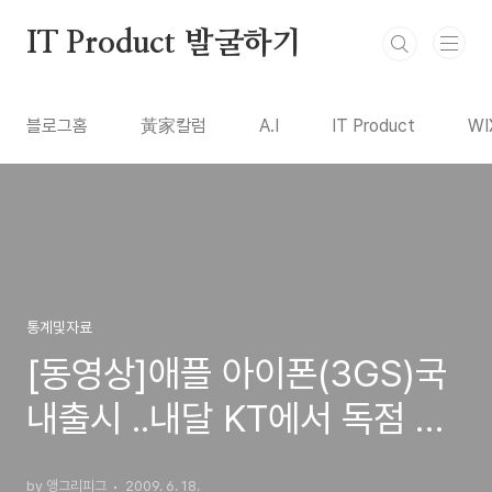
본문 바로가기
IT Product 발굴하기
블로그홈
黃家칼럼
A.I
IT Product
WI
통계및자료
[동영상]애플 아이폰(3GS)국
내출시 ..내달 KT에서 독점 공
급한다내(지름신이 강림...)
by 앵그리피그
2009. 6. 18.