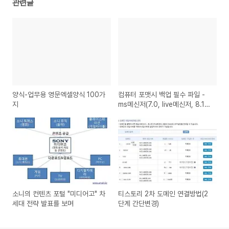
관련글
양식-업무용 영문엑셀양식 100가
컴퓨터 포맷시 백업 필수 파일 -
지
ms메신저(7.0, live메신저, 8.1),
엑티브싱크
소니의 컨텐츠 포털 "미디어고" 차
티스토리 2차 도메인 연결방법(2
세대 전략 발표를 보며
단계 간단변경)