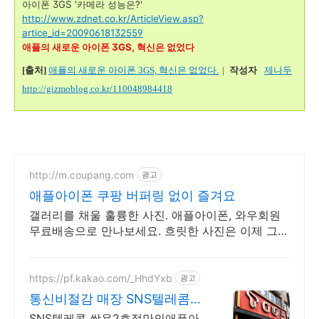
아이폰 3GS '카메라 성능은?'
http://www.zdnet.co.kr/ArticleView.asp?
artice_id=20090618132559
애플의 새로운 아이폰 3GS, 혁신은 없었다
[출처]
애플의 새로운 아이폰 3GS, 혁신은 없었다.
|
작성자
제나두
http://gizmoblog.co.kr/110048984418
http://m.coupang.com
광고
애플아이폰 쿠팡 버퍼링 없이 즐겨요
갤러리를 채울 훌륭한 사진. 애플아이폰, 와우회원
무료배송으로 만나보세요. 흐릿한 사진은 이제 그
만! 놀라운 카메라 성능으로 일상을 작품처럼 담아
보세요.
https://pf.kakao.com/_HhdYxb
광고
통신비절감 매장 SNS텔레콤
천안 휴대폰 성지 80%할인
SNS텔레콤 쌍용2호점만의애플아