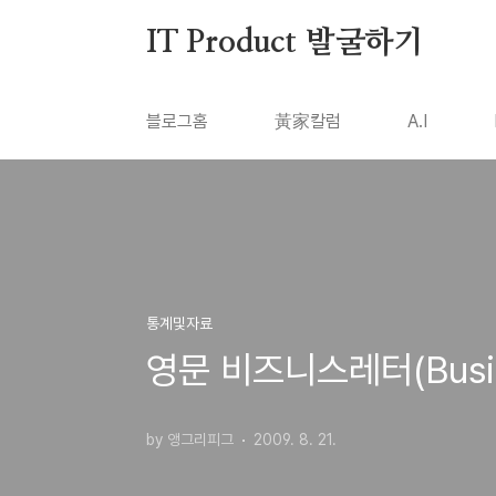
본문 바로가기
IT Product 발굴하기
블로그홈
黃家칼럼
A.I
통계및자료
영문 비즈니스레터(Busine
by 앵그리피그
2009. 8. 21.