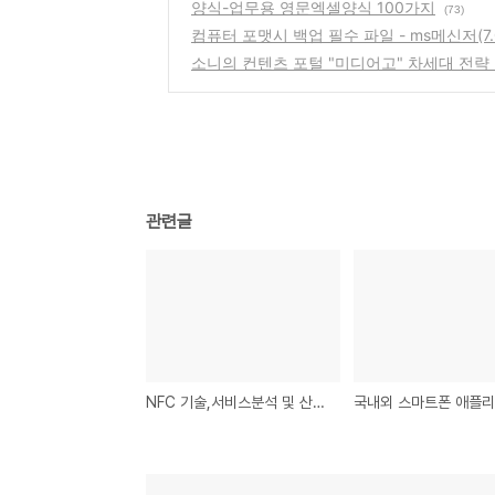
양식-업무용 영문엑셀양식 100가지
(73)
컴퓨터 포맷시 백업 필수 파일 - ms메신저(7.0,
소니의 컨텐츠 포털 "미디어고" 차세대 전략
관련글
NFC 기술,서비스분석 및 산업동향,개인정보보호 관련 보고서(인터넷진흥원)