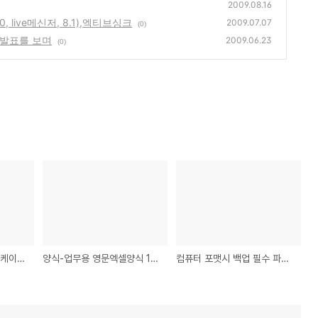
2009.08.16
 live메신저, 8.1),엑티브싱크
2009.07.07
(0)
 발표를 보며
2009.06.23
(0)
국내외 스마트폰 애플리케이션 블랙마켓 현황조사 리포트(한국인터넷진흥원)
양식-업무용 영문엑셀양식 100가지
컴퓨터 포맷시 백업 필수 파일 - ms메신저(7.0, live메신저, 8.1),엑티브싱크