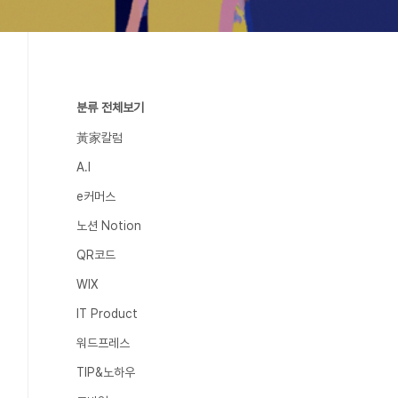
분류 전체보기
黃家칼럼
A.I
e커머스
노션 Notion
QR코드
WIX
IT Product
워드프레스
TIP&노하우