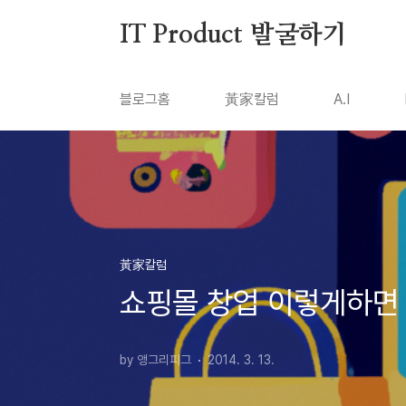
본문 바로가기
IT Product 발굴하기
블로그홈
黃家칼럼
A.I
黃家칼럼
쇼핑몰 창업 이렇게하면
by 앵그리피그
2014. 3. 13.