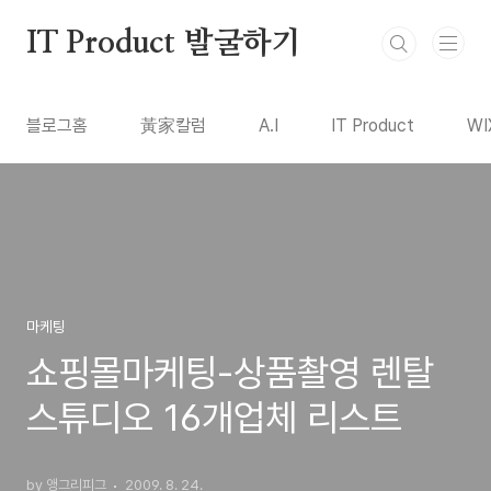
본문 바로가기
IT Product 발굴하기
블로그홈
黃家칼럼
A.I
IT Product
WI
마케팅
쇼핑몰마케팅-상품촬영 렌탈
스튜디오 16개업체 리스트
by 앵그리피그
2009. 8. 24.