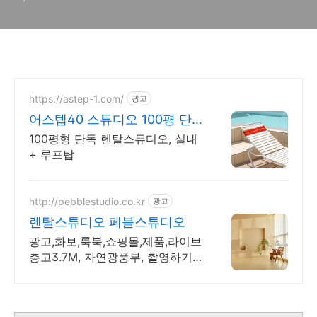
https://astep-1.com/
광고
어스텝40 스튜디오 100평 단
독(실내+루프탑)
100평형 단독 렌탈스튜디오, 실내
+ 루프탑
http://pebblestudio.co.kr
광고
렌탈스튜디오 페블스튜디오
광고,화보,룩북,쇼핑몰,제품,라이브
층고3.7M, 자연광풍부, 촬영하기
좋은공간