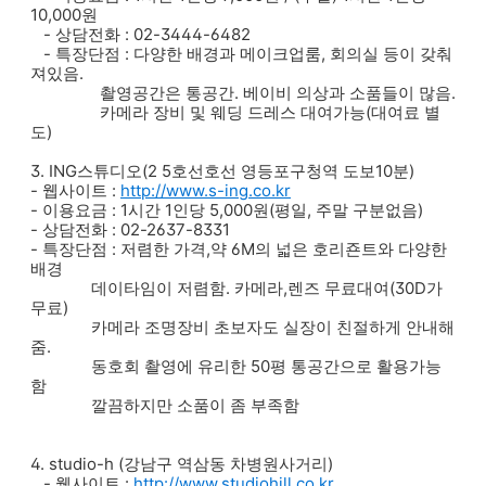
10,000원
- 상담전화 : 02-3444-6482
- 특장단점 : 다양한 배경과 메이크업룸, 회의실 등이 갖춰
져있음.
촬영공간은 통공간. 베이비 의상과 소품들이 많음.
카메라 장비 및 웨딩 드레스 대여가능(대여료 별
도)
3. ING스튜디오(2 5호선호선 영등포구청역 도보10분)
- 웹사이트 :
http://www.s-ing.co.kr
- 이용요금 : 1시간 1인당 5,000원(평일, 주말 구분없음)
- 상담전화 : 02-2637-8331
- 특장단점 : 저렴한 가격,약 6M의 넓은 호리죤트와 다양한
배경
데이타임이 저렴함. 카메라,렌즈 무료대여(30D가
무료)
카메라 조명장비 초보자도 실장이 친절하게 안내해
줌.
동호회 촬영에 유리한 50평 통공간으로 활용가능
함
깔끔하지만 소품이 좀 부족함
4. studio-h (강남구 역삼동 차병원사거리)
- 웹사이트 :
http://www.studiohill.co.kr