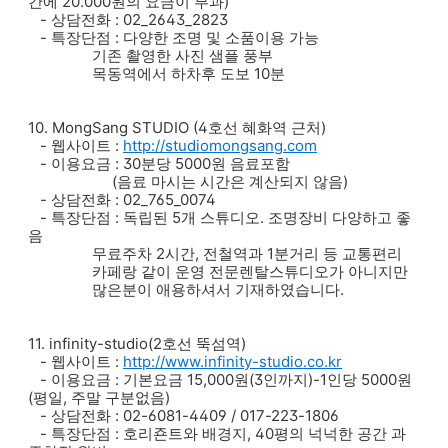
간에 20.000원의 요금이 부과)
- 상담전화 : 02_2643_2823
- 특장단점 : 다양한 조명 및 소품이용 가능
기존 촬영한 사진 샘플 풍부
목동역에서 하차후 도보 10분
10. MongSang STUDIO (4호선 혜화역 근처)
- 웹사이트 :
http://studiomongsang.com
- 이용요금 : 30분당 5000원 음료포함
(음료 마시는 시간은 계산되지 않음)
- 상담전화 : 02_765_0074
- 특장단점 : 독립된 5개 스튜디오. 조명장비 다양하고 좋
음
무료주차 2시간, 전철역과 1분거리 등 교통편리
카페랑 같이 운영 전문렌탈스튜디오가 아니지만
많은분이 애용하셔서 기재하였습니다.
11. infinity-studio(2호선 뚝섬역)
- 웹사이트 :
http://www.infinity-studio.co.kr
- 이용요금 : 기본요금 15,000원(3인까지)-1인당 5000원
(평일, 주말 구분없음)
- 상담전화 : 02-6081-4409 / 017-223-1806
- 특장단점 : 호리죤트와 배경지, 40평의 넉넉한 공간 과