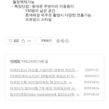
월정액제가능
- 특장단점 : 동대문 주변이라 이용용이
130평의 넓은 공간
흰색배경 위주로 촬영시 다양한 연출가능
프로방스 스타일
공감
구독하기
'
마케팅
' 카테고리의 다른 글
마케터로서 관심을 가질만한 대학생 온라인커
2009.11.21
뮤니티 사이트들.....
[마케팅케이스리뷰] SK텔레콤 메일리지 마케
(0)
2009.09.11
팅
마케팅기획-바이얼마케팅 체크리스트
(5)
2009.08.16
(0)
마케터가 알아야할 7개 해외 마케팅관련 사이
2009.08.16
트
컬러마케팅(color marketing)& 컬라심리학
(1)
2009.08.05
(1)