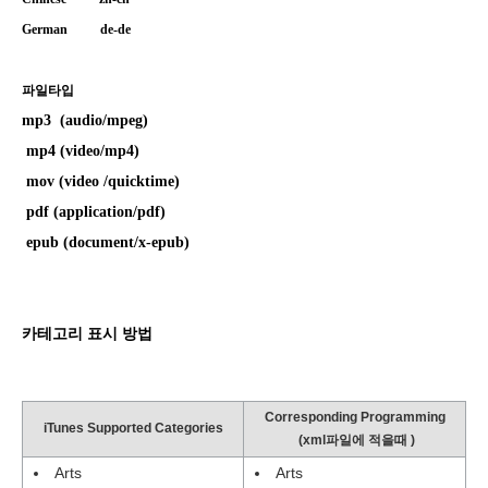
German de-de
파일타입
mp3
(audio/mpeg)
mp4
(video/mp4)
mov
(video /
quicktime
)
pdf
(application/
pdf
)
epub
(document/x-
epub
)
카테고리 표시 방법
Corresponding Programming
iTunes Supported Categories
(xml파일에 적을때 )
Arts
Arts