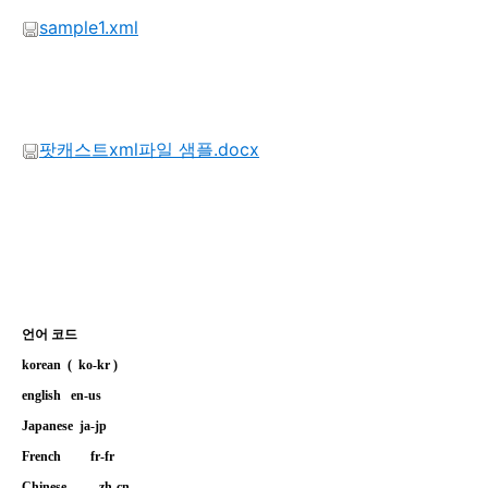
sample1.xml
팟캐스트xml파일 샘플.docx
언어 코드
korean
(
ko-kr
)
english
en-us
Japanese
ja-jp
French
fr-fr
Chinese
zh-cn