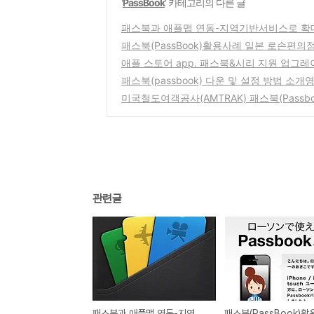
'
PassBook
' 카테고리의 다른 글
패스북과 애플맵 연동-지역기반서비스로 확
패스북(PassBook)활용사례 일본 로손편의
애플 스토어 app. 패스북&시리 지원 업그레
패스북(passbook) 다운 및 설정 방법 소개
미국철도여객공사(AMTRAK) 패스북(Passb
관련글
패스북과 애플맵 연동-지역기반서비스로 확대