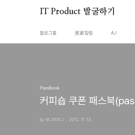
본문 바로가기
IT Product 발굴하기
블로그홈
黃家칼럼
A.I
PassBook
커피숍 쿠폰 패스북(pa
by 앵그리피그
2012. 11. 13.