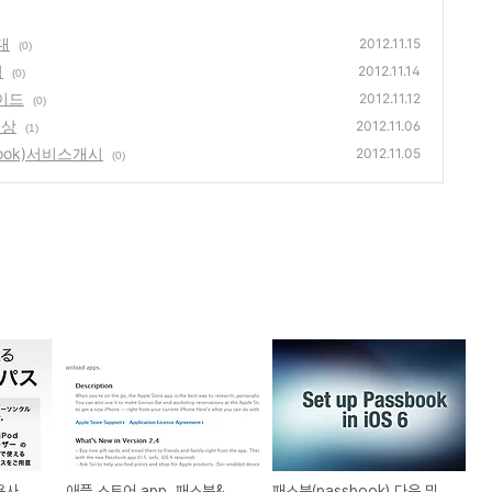
대
2012.11.15
(0)
점
2012.11.14
(0)
이드
2012.11.12
(0)
영상
2012.11.06
(1)
ook)서비스개시
2012.11.05
(0)
패스북(PassBook)활용사례 일본 로손편의점
애플 스토어 app. 패스북&시리 지원 업그레이드
패스북(passbook) 다운 및 설정 방법 소개영상