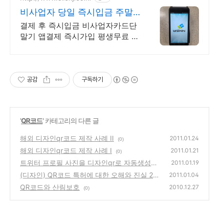
비사업자 당일 즉시입금 주말,
공휴일도 당일즉시입금
결제 후 즉시입금 비사업자카드단
말기 앱결제 즉시가입 평생무료 비
대면결제 간편결제 문자결제, 사업
자단말기, 최저 수수료, 안전한 서
비스
공감
구독하기
'
QR코드
' 카테고리의 다른 글
해외 디자인qr코드 제작 사례 II
2011.01.24
(0)
해외 디자인qr코드 제작 사례 I
2011.01.21
(0)
트위터 프로필 사진을 디자인qr로 자동생성해
2011.01.19
주는 사이트
(디자인) QR코드 특허에 대한 오해와 진실 2
(0)
2011.01.04
QR코드와 산림보호
(0)
2010.12.27
(0)