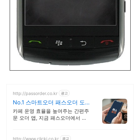
http://passorder.co.kr
광고
No.1 스마트오더 패스오더 도
입 비용 0원!
카페 운영 효율을 높여주는 간편주
문 오더 앱, 지금 패스오더에서 상
담하세요! 월 이용료 최대 6만원 상
한선으로 매출이 높아도 이용료 걱
정 ZERO!
http://www.clickj.co.kr
광고