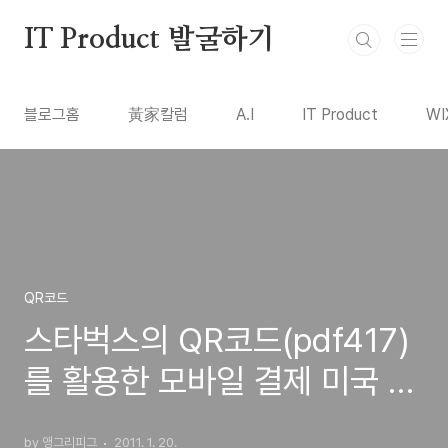
본문 바로가기
IT Product 발굴하기
블로그홈
黃家칼럼
A.I
IT Product
WI
QR코드
스타벅스의 QR코드(pdf417)
를 활용한 모바일 결제 미국 전
매장 확대 발표
by 앵그리피그
2011. 1. 20.