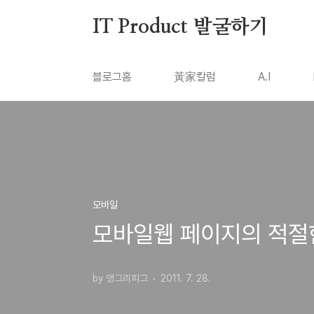
본문 바로가기
IT Product 발굴하기
블로그홈
黃家칼럼
A.I
모바일
모바일웹 페이지의 적절한
by 앵그리피그
2011. 7. 28.