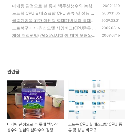
마케팅 관점으로 본 롯데 백두산생수와 농심의
2009.11.10
삼다수의 경쟁
노트북 CPU & 데스크탑 CPU 종류 및 성능 비
(0)
2009.11.05
교 2
굴뚝기업을 위한 마케팅 깔대기법치과 빨대법
(5)
2009.08.21
칙(Marketing funnel)
노트북구매기-최신모델 사양비교(CPU종류 및
(1)
2009.08.16
CPU사양 중심)
개정 저작권법(7월23일시행)에 대한 오해와
(0)
2009.07.16
진실
(1)
관련글
마케팅 관점으로 본 롯데 백두산
노트북 CPU & 데스크탑 CPU 종
생수와 농심의 삼다수의 경쟁
류 및 성능 비교 2