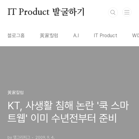
본문 바로가기
IT Product 발굴하기
블로그홈
黃家칼럼
A.I
IT Product
WI
黃家칼럼
KT, 사생활 침해 논란 '쿡 스마
트웹' 이미 수년전부터 준비
by 앵그리피그
2009. 9. 4.